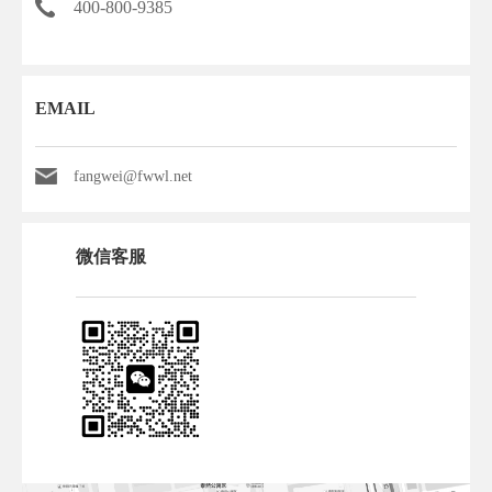
400-800-9385
EMAIL
fangwei@fwwl.net
微信客服