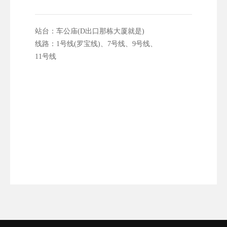
站台：车公庙(D出口那栋大厦就是)
线路：1号线(罗宝线)、7号线、9号线、
11号线