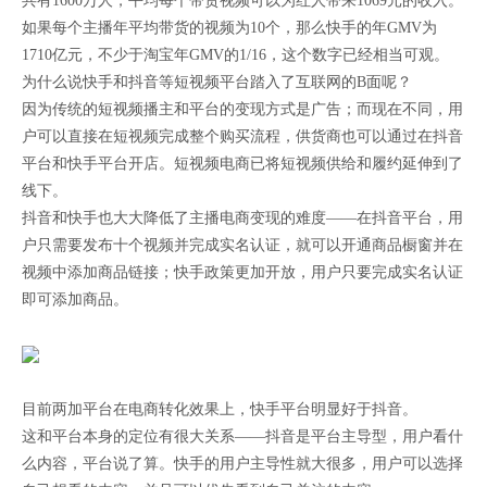
共有1600万人，平均每个带货视频可以为红人带来1069元的收入。
如果每个主播年平均带货的视频为10个，那么快手的年GMV为
1710亿元，不少于淘宝年GMV的1/16，这个数字已经相当可观。
为什么说快手和抖音等短视频平台踏入了互联网的B面呢？
因为传统的短视频播主和平台的变现方式是广告；而现在不同，用
户可以直接在短视频完成整个购买流程，供货商也可以通过在抖音
平台和快手平台开店。短视频电商已将短视频供给和履约延伸到了
线下。
抖音和快手也大大降低了主播电商变现的难度——在抖音平台，用
户只需要发布十个视频并完成实名认证，就可以开通商品橱窗并在
视频中添加商品链接；快手政策更加开放，用户只要完成实名认证
即可添加商品。
目前两加平台在电商转化效果上，快手平台明显好于抖音。
这和平台本身的定位有很大关系——抖音是平台主导型，用户看什
么内容，平台说了算。快手的用户主导性就大很多，用户可以选择