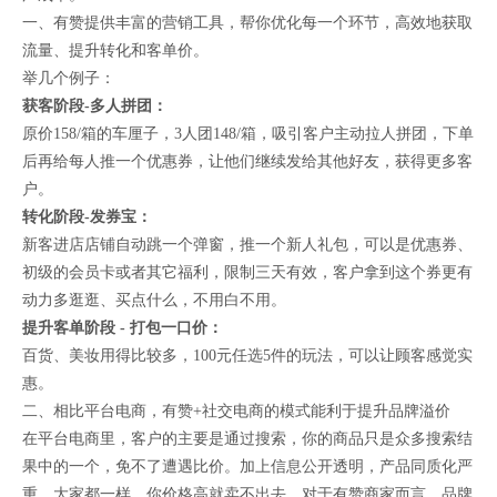
一、有赞提供丰富的营销工具，帮你优化每一个环节，高效地获取
流量、提升转化和客单价。
举几个例子：
获客阶段-多人拼团：
原价158/箱的车厘子，3人团148/箱，吸引客户主动拉人拼团，下单
后再给每人推一个优惠券，让他们继续发给其他好友，获得更多客
户。
转化阶段-发券宝：
新客进店店铺自动跳一个弹窗，推一个新人礼包，可以是优惠券、
初级的会员卡或者其它福利，限制三天有效，客户拿到这个券更有
动力多逛逛、买点什么，不用白不用。
提升客单阶段 - 打包一口价：
百货、美妆用得比较多，100元任选5件的玩法，可以让顾客感觉实
惠。
二、相比平台电商，有赞+社交电商的模式能利于提升品牌溢价
在平台电商里，客户的主要是通过搜索，你的商品只是众多搜索结
果中的一个，免不了遭遇比价。加上信息公开透明，产品同质化严
重，大家都一样，你价格高就卖不出去。对于有赞商家而言，品牌