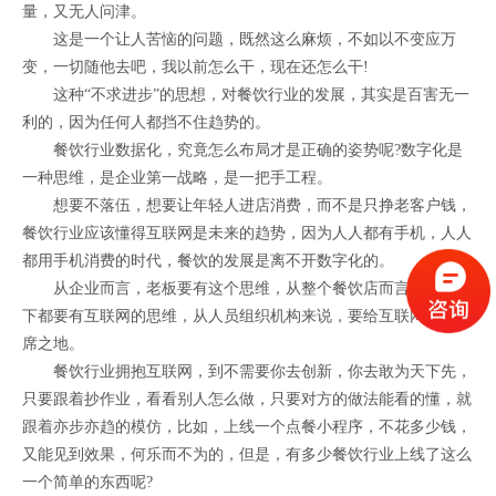
量，又无人问津。
这是一个让人苦恼的问题，既然这么麻烦，不如以不变应万
变，一切随他去吧，我以前怎么干，现在还怎么干!
这种“不求进步”的思想，对餐饮行业的发展，其实是百害无一
利的，因为任何人都挡不住趋势的。
餐饮行业数据化，究竟怎么布局才是正确的姿势呢?数字化是
一种思维，是企业第一战略，是一把手工程。
想要不落伍，想要让年轻人进店消费，而不是只挣老客户钱，
餐饮行业应该懂得互联网是未来的趋势，因为人人都有手机，人人
都用手机消费的时代，餐饮的发展是离不开数字化的。
从企业而言，老板要有这个思维，从整个餐饮店而言，从上到
下都要有互联网的思维，从人员组织机构来说，要给互联网留有一
席之地。
餐饮行业拥抱互联网，到不需要你去创新，你去敢为天下先，
只要跟着抄作业，看看别人怎么做，只要对方的做法能看的懂，就
跟着亦步亦趋的模仿，比如，上线一个点餐小程序，不花多少钱，
又能见到效果，何乐而不为的，但是，有多少餐饮行业上线了这么
一个简单的东西呢?