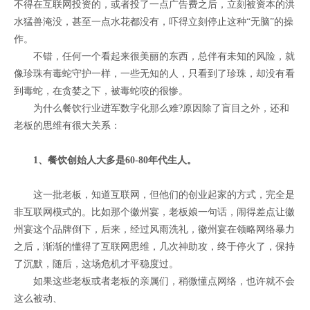
不得在互联网投资的，或者投了一点广告费之后，立刻被资本的洪
水猛兽淹没，甚至一点水花都没有，吓得立刻停止这种“无脑”的操
作。
不错，任何一个看起来很美丽的东西，总伴有未知的风险，就
像珍珠有毒蛇守护一样，一些无知的人，只看到了珍珠，却没有看
到毒蛇，在贪婪之下，被毒蛇咬的很惨。
为什么餐饮行业进军数字化那么难?原因除了盲目之外，还和
老板的思维有很大关系：
1、餐饮创始人大多是60-80年代生人。
这一批老板，知道互联网，但他们的创业起家的方式，完全是
非互联网模式的。比如那个徽州宴，老板娘一句话，闹得差点让徽
州宴这个品牌倒下，后来，经过风雨洗礼，徽州宴在领略网络暴力
之后，渐渐的懂得了互联网思维，几次神助攻，终于停火了，保持
了沉默，随后，这场危机才平稳度过。
如果这些老板或者老板的亲属们，稍微懂点网络，也许就不会
这么被动、