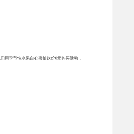
他们用季节性水果白心蜜柚砍价0元购买活动，