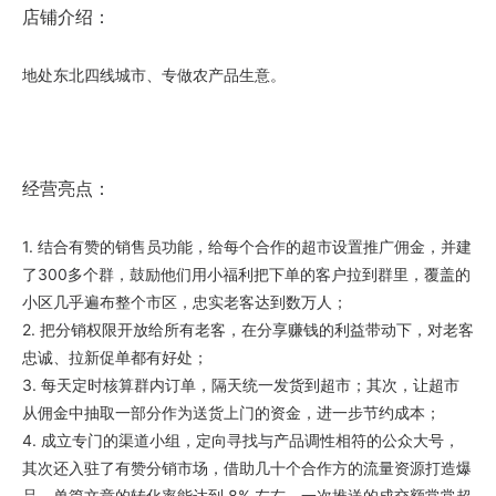
店铺介绍：
地处东北四线城市、专做农产品生意。
经营亮点：
1. 结合有赞的销售员功能，给每个合作的超市设置推广佣金，并建
了300多个群，鼓励他们用小福利把下单的客户拉到群里，覆盖的
小区几乎遍布整个市区，忠实老客达到数万人；
2. 把分销权限开放给所有老客，在分享赚钱的利益带动下，对老客
忠诚、拉新促单都有好处；
3. 每天定时核算群内订单，隔天统一发货到超市；其次，让超市
从佣金中抽取一部分作为送货上门的资金，进一步节约成本；
4. 成立专门的渠道小组，定向寻找与产品调性相符的公众大号，
其次还入驻了有赞分销市场，借助几十个合作方的流量资源打造爆
品，单篇文章的转化率能达到 8% 左右，一次推送的成交额常常超