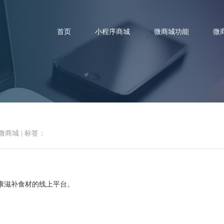
首页
小程序商城
微商城功能
微
老爹果园 小程序商城店铺案例
微商城
|
标签：
康滋补食材的线上平台。