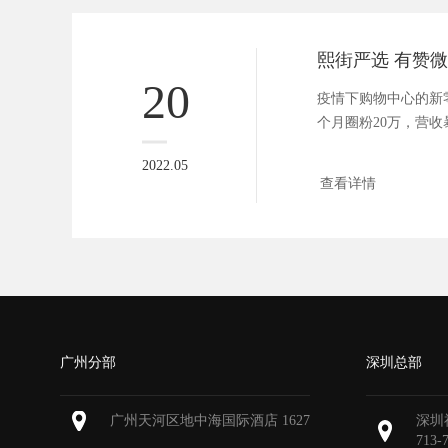
熙街严选 有赞微
20
疫情下购物中心的新零
个月圈粉20万，营收
...
2022.05
查看详情
广州分部
深圳总部
广州天河区地中海国际酒店 1627
深圳
713-