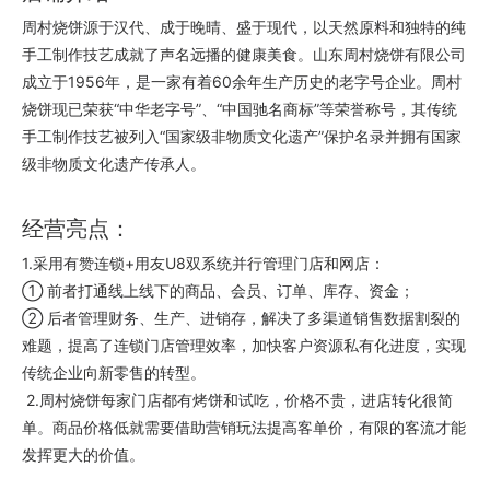
周村烧饼源于汉代、成于晚晴、盛于现代，以天然原料和独特的纯
手工制作技艺成就了声名远播的健康美食。山东周村烧饼有限公司
成立于1956年，是一家有着60余年生产历史的老字号企业。周村
烧饼现已荣获“中华老字号”、“中国驰名商标”等荣誉称号，其传统
手工制作技艺被列入“国家级非物质文化遗产”保护名录并拥有国家
级非物质文化遗产传承人。
经营亮点：
1.采用有赞连锁+用友U8双系统并行管理门店和网店：
① 前者打通线上线下的商品、会员、订单、库存、资金；
② 后者管理财务、生产、进销存，解决了多渠道销售数据割裂的
难题，提高了连锁门店管理效率，加快客户资源私有化进度，实现
传统企业向新零售的转型。
2.周村烧饼每家门店都有烤饼和试吃，价格不贵，进店转化很简
单。商品价格低就需要借助营销玩法提高客单价，有限的客流才能
发挥更大的价值。