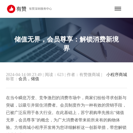
储值无界，会员尊享：解锁消费新境
界
2024-04-14 08:23:49
|
阅读：623
|
作者：有赞微商城
|
小程序商城
标签：
会员，储值
在当今瞬息万变、竞争激烈的消费市场中，商家们纷纷寻求创新与
突破，以吸引并留住消费者。会员制度作为一种有效的营销手段，
已被广泛应用于各大行业。在此基础上，苏宁易购率先推出“储值
无界，会员尊享”的概念，为广大消费者带来前所未有的购物体
验。方维商城小程序开发将为您详细解析这一创新举措，带您解锁