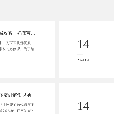
「宝宝乐园」商城攻略：妈咪宝贝一站式购物新体验！
14
中，为宝宝挑选优质、
家长的必修课。为了给
2024.04
赋能未来：小程序培训解锁职场新技能之路
14
职业技能的迭代速度不
成为职场生存与发展的