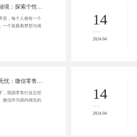
心之所向，单间秘境：探索个性化心愿清单的奇幻旅程
14
界里，每个人都有一个
，一个装载着梦想与渴
2024.04
赋能商家，流量无忧：微信零售小程序解锁销售新境界
14
下，我国零售行业正经
。微信作为国内领先的
2024.04