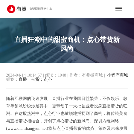
直播狂潮中的甜蜜商机：点心带货新
风尚
2024-04-14 10:14:57
|
阅读：1048
|
作者：有赞微商城
|
小程序商城
标签：
直播，带货；点心
随着互联网的飞速发展，直播行业在我国日益繁荣，不仅娱乐、教
育等领域纷纷涉足其中，更带动了一大批创业者投身直播带货的狂
潮。在这股热潮中，点心行业也敏锐地捕捉到了商机，将传统美食
与直播带货相结合，开创了点心带货的新风尚。深圳方维网络
(www.dianshangyun.net)将从点心直播带货的优势、策略及未来发展