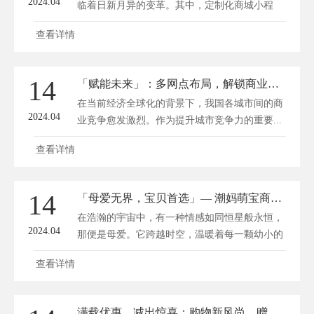
2024.04
临着日新月异的变革。其中，定制化商城小程
序...
查看详情
14
「赋能未来」：多网点布局，解锁商业新版图
在当前经济全球化的背景下，我国各城市间的商
2024.04
业竞争愈发激烈。作为提升城市竞争力的重要...
查看详情
14
「母爱无界，宝贝首选」— 潮妈萌宝商城，温馨每一刻！
在浩瀚的宇宙中，有一种情感如同恒星般永恒，
2024.04
那便是母爱。它跨越时空，温暖着每一颗幼小的
心...
查看详情
满载优惠，减出惊喜：购物新风尚，赠送不止一点点！