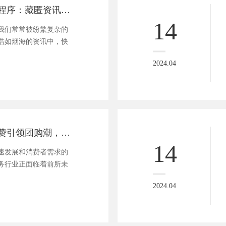
「首探」头条小程序：藏匿资讯海洋中的便捷宝盒
14
我们常常被纷繁复杂的
浩如烟海的资讯中，快
2024.04
电商进化论：有赞引领团购潮，学院解码成功秘籍
14
速发展和消费者需求的
务行业正面临着前所未
2024.04