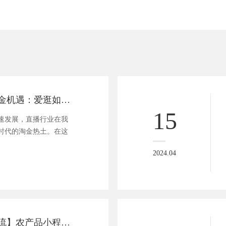
直播狂潮中的淘金机遇：爱逛如何驾驭风口计划？
15
速发展，直播行业在我
时代的淘金热土。在这
2024.04
【智慧农业新潮流】农产品小程序，一键解锁田间新鲜到家！