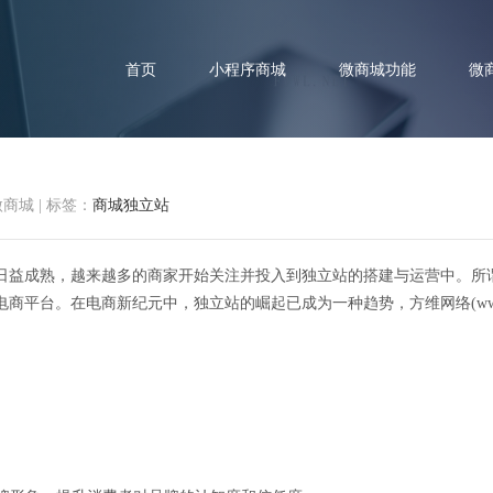
首页
小程序商城
微商城功能
微
微商城
|
标签：
商城独立站
日益成熟，越来越多的商家开始关注并投入到独立站的搭建与运营中。所
起：电商新纪元，商城自主经营
台。在电商新纪元中，独立站的崛起已成为一种趋势，方维网络(www.dians