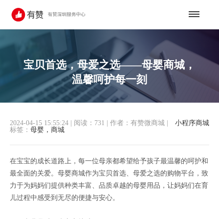
宝贝首选，母爱之选——母婴商城，
温馨呵护每一刻
2024-04-15 15:55:24
|
阅读：731
|
作者：有赞微商城
|
小程序商城
标签：
母婴，商城
在宝宝的成长道路上，每一位母亲都希望给予孩子最温馨的呵护和
最全面的关爱。母婴商城作为宝贝首选、母爱之选的购物平台，致
力于为妈妈们提供种类丰富、品质卓越的母婴用品，让妈妈们在育
儿过程中感受到无尽的便捷与安心。