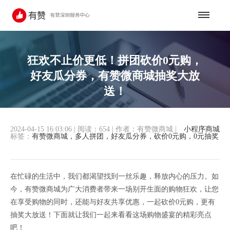
狂欢不止价更低！拼团砍价0元购，
好友瓜分券，有赞微商城抽奖大放
送！
2024-04-15 16:03:06
|
阅读：654
|
作者：有赞微商城
|
小程序商城
标签：
有赞微商城，多人拼团，好友瓜分券，砍价0元购，0元抽奖
在忙碌的生活中，我们都渴望找到一丝乐趣，释放内心的压力。如
今，有赞微商城为广大消费者带来一场别开生面的购物狂欢，让您
在享受购物的同时，还能与好友共享优惠，一起砍价0元购，更有
抽奖大放送！下面就让我们一起来看看这场购物盛宴的精彩亮点
吧！