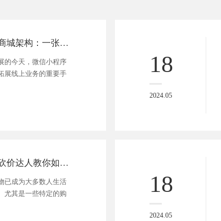
图解微信小程序商城架构：一张拓扑图洞察商业秘密
18
展的今天，微信小程序
拓展线上业务的重要手
2024.05
零元剁手攻略：砍价达人教你如何免费拿回家！
18
物已成为大多数人生活
。尤其是一些特定的购
2024.05