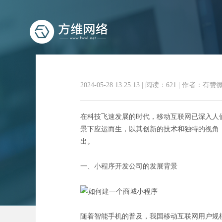
2024-05-28 13:25:13
|
阅读：621
|
作者：有赞
在科技飞速发展的时代，移动互联网已深入人
赋能未
景下应运而生，以其创新的技术和独特的视角
出。
一、小程序开发公司的发展背景
随着智能手机的普及，我国移动互联网用户规