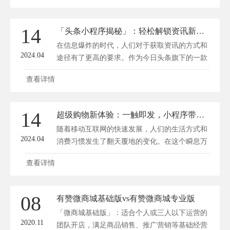
解锁2023年最新的微信营销策略与神秘技巧，助
您在微信营销中脱颖而出！ 一、微信营销新趋
14
「头条小程序揭秘」：轻松解锁资讯新姿势，流量红利等你拿！
势 1. 社交电商崛起 近年来，社交电商在微信平
在信息爆炸的时代，人们对于获取资讯的方式和
台上迅速崛起，...
2024.04
途径有了更高的要求。作为今日头条旗下的一款
创新产品，头条小程序以其独特的优势，为广大
查看详情
用户解锁了获取资讯的新姿势。与此同时，对于
开发者而言，头条小程序也意味着丰厚的流量红
利等待挖掘。方维商城小程序开发将为你揭秘头
14
超级购物新体验：一触即发，小程序带你畅游超市新纪元
条小程序的魅力所在。 一、头条小程序：资讯
随着移动互联网的快速发展，人们的生活方式和
获取新体验 1. ...
2024.04
消费习惯发生了翻天覆地的变化。在这个瞬息万
变的时代，超市行业也迎来了全新的变革。一款
查看详情
功能强大、便捷实用的超市小程序应运而生，为
消费者带来了前所未有的购物新体验。今天，就
让我们共同探索这款神奇的小程序，一起畅游超
08
有赞微商城基础版vs有赞微商城专业版
市新纪元。 一、一站式购物体验 超市小程序将
「微商城基础版」：适合个人或三人以下运营的
线下超市的商...
2020.11
团队开店，满足商品销售、推广营销等基础经营