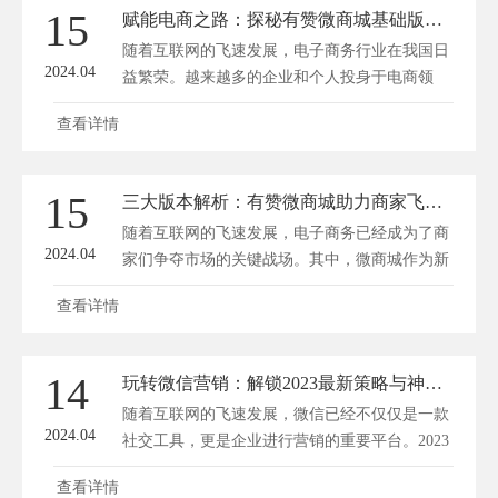
有赞微商城应运而生，为广大商家提供了一款简
15
赋能电商之路：探秘有赞微商城基础版的流量变现秘籍
洁、高效、易用的电商解决方案。方维网络将为
随着互联网的飞速发展，电子商务行业在我国日
您探秘有赞微商城基...
2024.04
益繁荣。越来越多的企业和个人投身于电商领
域，试图在这片蓝海中分得一杯羹。然而，在激
查看详情
烈的市场竞争中，如何提高流量、实现流量变现
成为困扰许多电商从业者的难题。有赞微商城基
础版，作为一款深受商家喜爱的SaaS产品，为广
15
三大版本解析：有赞微商城助力商家飞跃，基础、专业、旗舰版哪家强？
大电商从业者提供了一套完善的流量变现解决方
随着互联网的飞速发展，电子商务已经成为了商
案。 一、打造个性化...
2024.04
家们争夺市场的关键战场。其中，微商城作为新
兴的电商模式，凭借其便捷性和高效性受到了越
查看详情
来越多商家的青睐。有赞作为国内领先的微商城
解决方案提供商，为广大商家提供了基础、专
业、旗舰版三大版本，以满足不同商家的需求。
14
玩转微信营销：解锁2023最新策略与神秘技巧！
方维商城小程序开发将对这三大版本进行详细解
随着互联网的飞速发展，微信已经不仅仅是一款
析，帮助商家找到最适...
2024.04
社交工具，更是企业进行营销的重要平台。2023
年已经到来，微信营销也呈现出新的趋势和特
查看详情
点。深圳方维网络(www.dianshangyun.net)将为您