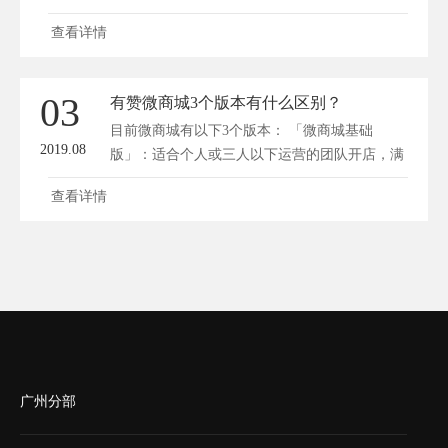
需求，包含原有基础版功能、多人拼团、微信小
查看详情
程序、秒杀、发券宝等，3个管理员账号，版本
价值大大提升，最终定价6800元/年； 「微商城
专业版」：适合成长型电商、门店商家，满足推
03
有赞微商城3个版本有什么区别？
广获客、成交转化、客户留存、复购增购、分享
目前微商城有以下3个版本： 「微商城基础
裂变等核心经营需求，包含...
2019.08
版」：适合个人或三人以下运营的团队开店，满
足商品销售、推广营销等基础经营需求，包含原
查看详情
有基础版功能、多人拼团、微信小程序、秒杀、
发券宝等，3个管理员账号，版本价值大大提
升，简单核算是7924元，最终市场定价6800元/
年； 「微商城专业版」：适合成长型电商、门
店商家，满足推广获客、成交转化、客户...
广州分部