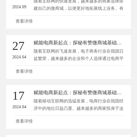
随着互联网的快速发展，越来越多的商家选择搭
2024.09
建自己的微商城，以便更好地拓展线上业务。有
赞作为国内领先的微商城解决方案提供商，为广
查看详情
大商家提供了多种版本的选择。那么，有赞微商
城全系列中，哪款更适合你呢？深圳方维网络
(www.dianshangyun.net)将为你一一揭秘。 一、
27
赋能电商新起点：探秘有赞微商城基础版的无限可能
有赞微商城基础版 基础版是有赞微商城的入门
随着互联网的飞速发展，电子商务行业在我国日
级产品，适合刚开始...
2024.04
益繁荣，越来越多的企业和个人选择通过电商平
台拓宽销售渠道。作为国内领先的智能商业服务
查看详情
提供商，有赞始终致力于为商家提供全方位的解
决方案。近日，有赞微商城基础版全新升级，为
广大电商从业者带来了更多可能性。方维商城小
17
赋能电商新起点：探秘有赞微商城基础版的核心优势
程序开发将为您探秘有赞微商城基础版的无限可
随着移动互联网的迅猛发展，电商行业在我国经
能，助力电商新起点...
2024.04
济中的地位日益凸显。越来越多的商家投身于这
片蓝海，试图在激烈的市场竞争中分得一杯羹。
查看详情
然而，传统的电商平台搭建和维护成本高昂，让
不少中小企业望而却步。正是在这样的背景下，