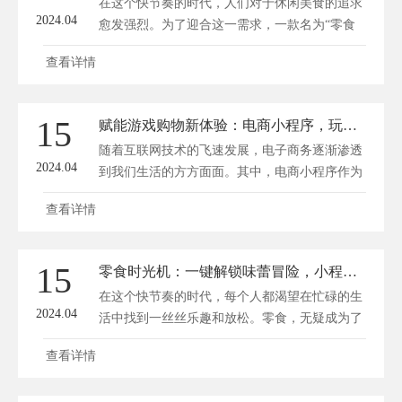
在这个快节奏的时代，人们对于休闲美食的追求
2024.04
愈发强烈。为了迎合这一需求，一款名为“零食
时光机”的休闲美食小程序应运而生，它犹如一
查看详情
个神秘的秘境，将各式各样的零食汇聚一堂，让
人们在繁忙的生活中，轻松触碰心仪的美食，享
受愉悦的零食时光。 一、零食时光机的诞生背
15
赋能游戏购物新体验：电商小程序，玩家消费新乐园
景 随着科技的发展和人们生活水平的提高，零
随着互联网技术的飞速发展，电子商务逐渐渗透
食已经成为日常生活中...
2024.04
到我们生活的方方面面。其中，电商小程序作为
一种新型营销工具，正日益受到各大电商平台的
查看详情
关注。特别是在游戏领域，电商小程序为玩家带
来了全新的购物体验，成为消费的新乐园。
一、电商小程序的优势 1.即用即走，便捷高效
15
零食时光机：一键解锁味蕾冒险，小程序里的美食之旅
相较于传统电商平台，电商小程序最大的优势在
在这个快节奏的时代，每个人都渴望在忙碌的生
于其“即用即走”的...
2024.04
活中找到一丝丝乐趣和放松。零食，无疑成为了
我们日常生活中不可或缺的“快乐源泉”。一款名
查看详情
为“零食时光机”的小程序应运而生，它不仅为我
们提供了一场味蕾的冒险，还让我们在微信里就