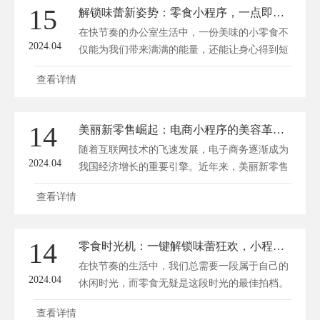
能开启一段精彩的美食之旅。 “零食时光机”是一
15
解锁味蕾新姿势：零食小程序，一点即享办公室小确幸
款集零食推荐、试吃、购买于一体的微信小程
在快节奏的办公室生活中，一份美味的小零食不
序。在这...
2024.04
仅能为我们带来满满的能量，还能让身心得到短
暂放松。为了满足广大上班族的需求，一款便捷
查看详情
的零食小程序应运而生。只需轻松一点，各式零
食便迅速送达，让办公室一族在忙碌的工作之
余，尽享舌尖上的小确幸。 一、多样化零食，
14
美丽新零售崛起：电商小程序的美容革命风暴！
满足你的味蕾需求 零食小程序汇集了国内外众
随着互联网技术的飞速发展，电子商务逐渐成为
多知名品牌，从坚果炒货...
2024.04
我国经济增长的重要引擎。近年来，美丽新零售
概念应运而生，将线上线下相结合，为消费者带
查看详情
来全新的购物体验。电商小程序作为美丽新零售
的一大亮点，正引领着美容行业的革命风暴。
一、美丽新零售的崛起 美丽新零售，简单来
14
零食时光机：一键解锁味蕾狂欢，小程序带你畅享休闲食界！
说，就是以消费者需求为中心，运用大数据、云
在快节奏的生活中，我们总需要一段属于自己的
计算、人工智能等先进技...
2024.04
休闲时光，而零食无疑是这段时光的最佳拍档。
如今，一款名为“零食时光机”的小程序应运而
查看详情
生，它犹如一把神奇的钥匙，一键解锁味蕾狂