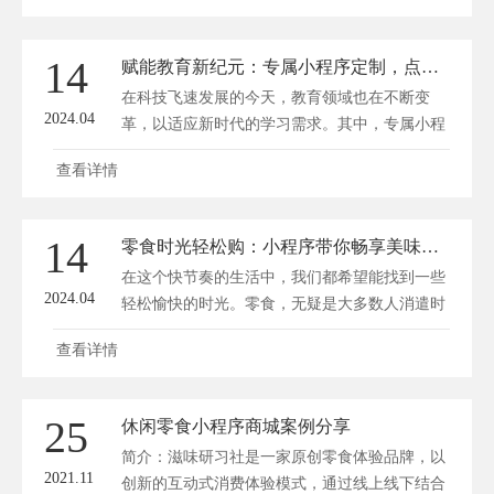
欢，带你畅享休闲食界。 “零食时光机”是一款专
注于为用户提供丰富零食选择和个性化推荐的小
14
赋能教育新纪元：专属小程序定制，点亮学习新体验
程序。在这里，你可以找到各种口感、口味、品
在科技飞速发展的今天，教育领域也在不断变
牌的零食，满足你不同...
2024.04
革，以适应新时代的学习需求。其中，专属小程
序定制的出现，为教育行业注入了新的活力，开
查看详情
启了赋能教育新纪元。深圳方维网络
(www.dianshangyun.net)将从以下几个方面，阐述
专属小程序定制如何点亮学习新体验。 一、个
14
零食时光轻松购：小程序带你畅享美味每一刻
性化学习，因材施教 专属小程序定制能够根据
在这个快节奏的生活中，我们都希望能找到一些
每个学生的特点和学习需求，提供...
2024.04
轻松愉快的时光。零食，无疑是大多数人消遣时
光的最佳伴侣。随着科技的发展，如今，我们只
查看详情
需轻点手机，便可轻松享受到各种美味零食。今
天，就让我为大家介绍一款便捷的零食购物小程
序，让您的零食时光更加轻松愉悦。 这款名
25
休闲零食小程序商城案例分享
为“零食时光轻松购”的小程序，致力于为广大消
简介：滋味研习社是一家原创零食体验品牌，以
费者提供丰富多样的零食...
2021.11
创新的互动式消费体验模式，通过线上线下结合