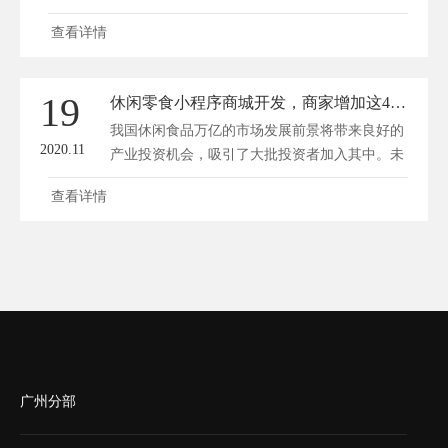
的零售模式，为消费者带来各地的品质美食。品
查看详情
牌希望通过滋味零食，让客户治愈情绪，生活有
滋有味。目前已在全国各大商场开设门店60+，
累计2000万消费人次，拥有付费会员2万+。经营
19
休闲零食小程序商城开发，商家增加这4个功能回头客多50%
亮点：1、结合社群和秒杀功能，在线下线上进
我国休闲食品万亿的市场发展前景将带来良好的
行组建社群获客，并每日在社群...
2020.11
产业投资机会，吸引了大批投资者加入其中。未
来休闲食品市场仍将持续扩大，产品品种将进一
查看详情
步 丰富，逐渐朝健康化方向发展，同时中高端
市场将进一步扩大;健康类休闲食品发展潜能也
非常巨大。 休闲食品电商具备广阔发展空间。
互联网食品具有便宜、快捷、无需搬运的优势，
满足随时消费、...
广州分部