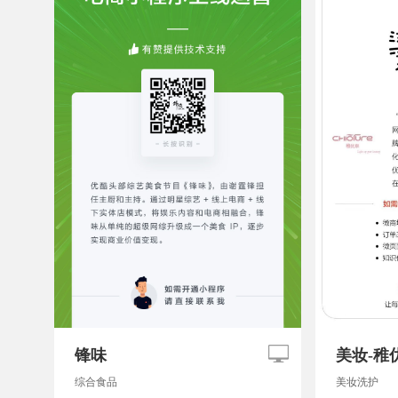
锋味
美妆-稚
综合食品
美妆洗护