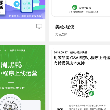
美妆-屁侠
美妆洗护