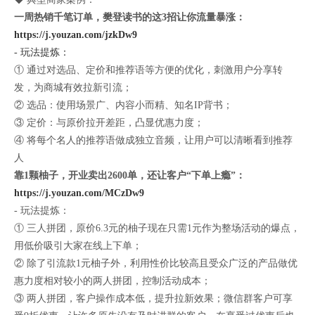
一周热销千笔订单，樊登读书的这3招让你流量暴涨：
https://j.youzan.com/jzkDw9
- 玩法提炼：
① 通过对选品、定价和推荐语等方便的优化，刺激用户分享转
发，为商城有效拉新引流；
② 选品：使用场景广、内容小而精、知名IP背书；
③ 定价：与原价拉开差距，凸显优惠力度；
④ 将每个名人的推荐语做成独立音频，让用户可以清晰看到推荐
人
靠1颗柚子，开业卖出2600单，还让客户“下单上瘾”：
https://j.youzan.com/MCzDw9
- 玩法提炼：
① 三人拼团，原价6.3元的柚子现在只需1元作为整场活动的爆点，
用低价吸引大家在线上下单；
② 除了引流款1元柚子外，利用性价比较高且受众广泛的产品做优
惠力度相对较小的两人拼团，控制活动成本；
③ 两人拼团，客户操作成本低，提升拉新效果；微信群客户可享