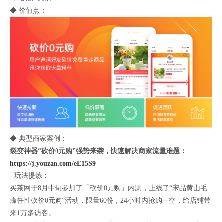
◆ 价值点：
◆ 典型商家案例：
裂变神器“砍价0元购”强势来袭，快速解决商家流量难题：
https://j.youzan.com/eE15S9
- 玩法提炼：
买茶网于8月中旬参加了「砍价0元购」内测，上线了“宋品黄山毛
峰任性砍价0元购”活动，限量60份，24小时内抢购一空，给店铺带
来1万多访客。