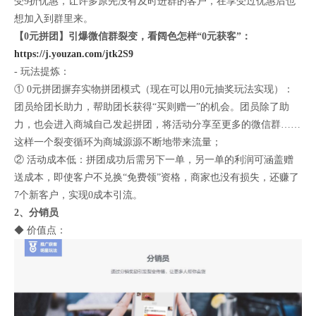
受9折优惠，让许多原先没有及时进群的客户，在享受过优惠后也
想加入到群里来。
【0元拼团】引爆微信群裂变，看阔色怎样“0元获客”：
https://j.youzan.com/jtk2S9
- 玩法提炼：
① 0元拼团摒弃实物拼团模式（现在可以用0元抽奖玩法实现）：
团员给团长助力，帮助团长获得“买则赠一”的机会。团员除了助
力，也会进入商城自己发起拼团，将活动分享至更多的微信群……
这样一个裂变循环为商城源源不断地带来流量；
② 活动成本低：拼团成功后需另下一单，另一单的利润可涵盖赠
送成本，即使客户不兑换“免费领”资格，商家也没有损失，还赚了
7个新客户，实现0成本引流。
2、分销员
◆ 价值点：