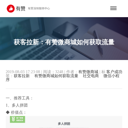
获客拉新：有赞微商城如何获取流量
2019-08-03 17:23:08
|
阅读：3248
|
作者：
有赞微商城
|
标
客户成功
签：
获客拉新
有赞微商城如何获取流量
社交电商
微信小程
序
一、推荐工具：
1、多人拼团
◆ 价值点：