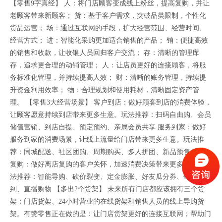
【零售9字真经】 人：将门店顾客变成线上粉丝，提高复购，并让
老顾客带来新顾客； 货：基于客户需求，突破品类限制，个性化
货品运营； 场：通过互联网的手段，扩大经营范围、经营时间、
经营方式； 进：智能化采购更加适合销售的产品； 销：便捷高效
的销售和收款，让收银人员回归客户交流； 存：清晰的管理库
存，追求更合理的动销管理； 人：让店员更好的连接顾客，将服
务标准化管理，并持续提高人效； 财：清晰的账务管理，持续提
升资金利用效率； 物：合理规划和使用耗材，清晰固定资产管
理。 【零售3大经营场景】 客户到店：做好顾客到店的消费体验，
让顾客愿意持续到店带来更多生意。玩法推荐：扫码自由购、会员
储值营销、到店自提、预定预约、亲属会员共享 服务到家：做好
服务到家的消费场景，让线上流量给门店带来更多生意。玩法推
荐：同城配送、社区团购、周期购买、多人拼团、新品预售 离店
复购：做好离店复购的客户关怀，加速消费决策带来更多生意。玩
法推荐：智能导购、砍价裂变、定金膨胀、好友瓜分券、每日签
到、直播购物 【多出2个货架】 未来所有门店都应该拥有三个货
架：门店货架、24小时营业的在线货架和销售人员的线上导购货
架。有赞零售正在做的是：让门店货架更好的连接互联网；帮助门