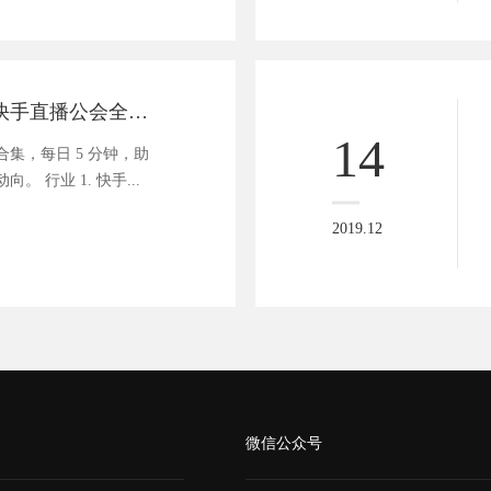
商业资讯速递 | 快手直播公会全面开放！重点鼓励签约中腰部主播
14
集，每日 5 分钟，助
 行业 1. 快手...
2019.12
微信公众号