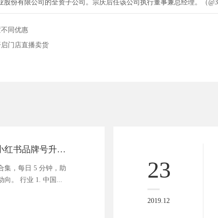
业股份有限公司的全资子公司。宗庆后任该公司执行董事兼总经理。（@3
置不同优惠
开启门店直播卖货
商业资讯速递 | 小红书品牌号升级为「企业号」
23
集，每日 5 分钟，助
 行业 1. 中国...
2019.12