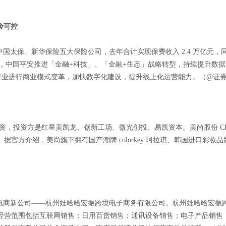
险可控
国太保、新华保险五大保险公司，去年合计实现保费收入 2.4 万亿元，同比增长
9 年，中国平安推进「金融+科技」、「金融+生态」战略转型，持续提升数据
推动保险行业进行商业模式变革，加快数字化建设，提升线上化运营能力。（@证
轮融资，投资方是红星美凯龙、创新工场、微光创投、易凯资本。美尚股份 
绍，美尚旗下拥有国产潮牌 colorkey 珂拉琪、韩国进口彩妆品牌 supe
境电商新公司——杭州娃哈哈宏振跨境电子商务有限公司。杭州娃哈哈宏振跨
经营范围包括互联网销售；日用百货销售；通讯设备销售；电子产品销售