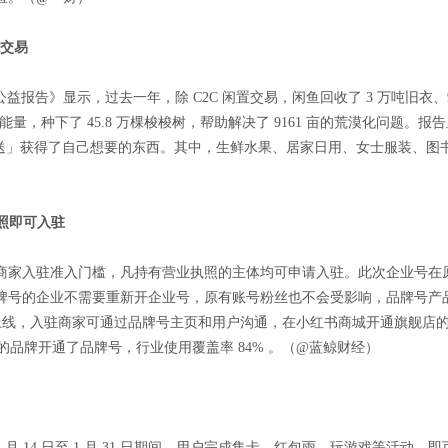
笔交易
」公益报告》显示，过去一年，除 C2C 闲置交易，闲鱼回收了 3 万吨旧衣、942.
林能量，种下了 45.8 万棵梭梭树，帮助解决了 9161 亩的荒漠化问题。报
过「免费送」获得了自己想要的东西。其中，生鲜水果、居家日用、女士服装
照即可入驻
商家入驻准入门槛，凡持有营业执照的主体均可申请入驻。此次企业号在
牌号的企业不需要重新开企业号，原有账号粉丝也不会受影响，品牌号产
年初上线，入驻商家可通过品牌号主页和用户沟通，在小红书商城开通旗舰
行业的品牌开通了品牌号，行业使用覆盖率 84% 。（@蓝鲸财经）
 14 日至 1 月 31 日期间，用户完成集卡、红包雨、玩游戏等活动，