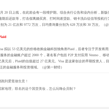
于 1 月 20 日上线，在此前会有一段维护期。综合央行公告和业内分析，
期后还款等，打击假离婚买房、打时间差贷款、销卡洗白征信等投机行为。此
 21 亿次和 9772 万次，日均查询量分别为 628 万次和 30 万次。（
aid
Visa 拟以 53 亿美元的价格收购金融科技独角兽Plaid，后者专注于
银行，服务的金融账户超过 2000 个，著名客户包括 P2P 支付应用 Venmo 、
 轮融资 2.5 亿美元后，Plaid的估值超过 27 亿美元。Visa 是这家创企的早期
更广泛的金融服务和投资领域。（@第一财经）
都跑到爱逛做生意！
，和「国家地理」联名的这个国货美妆，怎么玩嗨会员制？