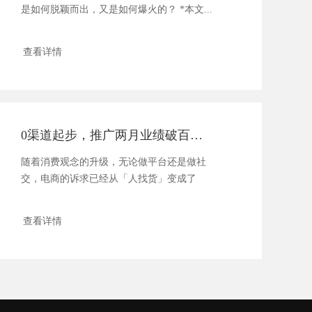
是如何脱颖而出，又是如何爆火的？ *本文...
查看详情
0渠道起步，推广两月业绩破百万，如今带着数万群主分销卖货！
随着消费观念的升级，无论做平台还是做社
交，电商的诉求已经从「人找货」变成了
「货找...
查看详情