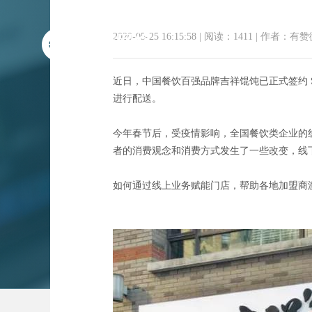
2020-05-25 16:15:58
|
阅读：1411
|
作者：有赞
近日，中国餐饮百强品牌吉祥馄饨已正式签约 S
进行配送。
今年春节后，受疫情影响，全国餐饮类企业的线
者的消费观念和消费方式发生了一些改变，线
吉祥馄饨签
如何通过线上业务赋能门店，帮助各地加盟商