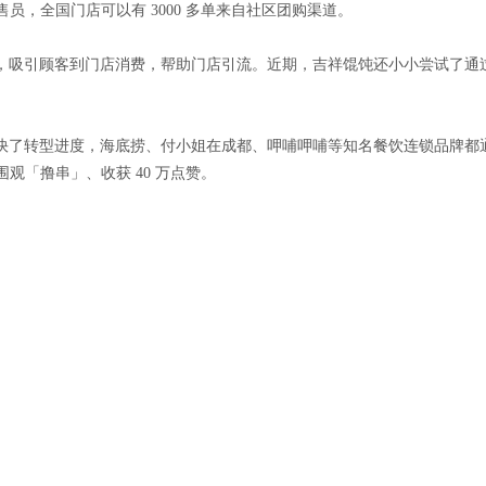
售员，全国门店可以有 3000 多单来自社区团购渠道。
，吸引顾客到门店消费，帮助门店引流。近期，吉祥馄饨还小小尝试了通
快了转型进度，海底捞、付小姐在成都、呷哺呷哺等知名餐饮连锁品牌都
围观「撸串」、收获 40 万点赞。