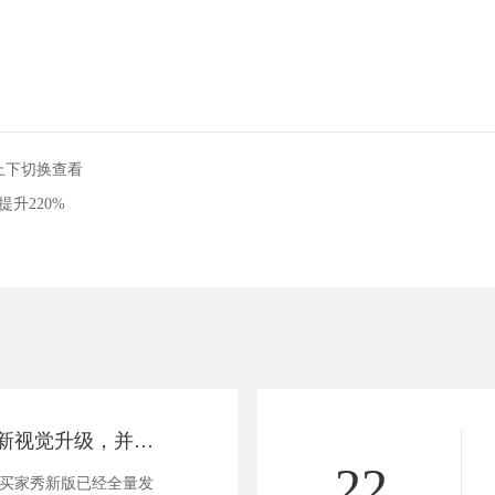
上下切换查看
升220%
产品｜买家秀全新视觉升级，并支持上下切换查看
22
 买家秀新版已经全量发