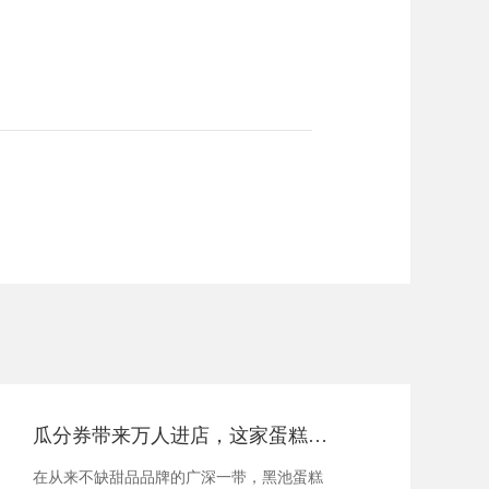
瓜分券带来万人进店，这家蛋糕品牌霸屏社交圈，三招必学
在从来不缺甜品品牌的广深一带，黑池蛋糕