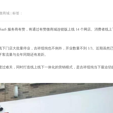
微商城
|
标签：
首页
小程序商城
微商城功能
微
aaS 服务商有赞，将通过有赞微商城连锁版上线 14 个网店。消费者
下门店大批量停业，吉祥馄饨也不例外，开业数量不到 1/3。近期虽然
下客流量与去年同期还有差距。
约有赞，疫情期间14个网店为
渡过难关，同时打造线上线下一体化的营销模式，是吉祥馄饨当下最迫切