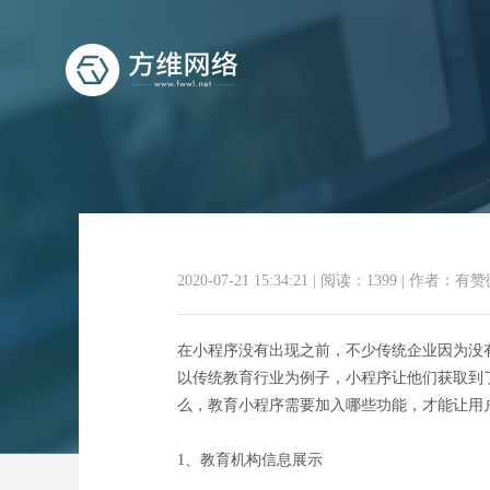
教育小
2020-07-21 15:34:21
|
阅读：1399
|
作者：有赞
在小程序没有出现之前，不少传统企业因为没
以传统教育行业为例子，小程序让他们获取到
么，教育小程序需要加入哪些功能，才能让用
1、教育机构信息展示