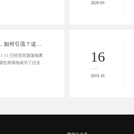
2020.03
微信外链严控下，如何引流？这里传授你一个运营高招
16
1.11 已经浩浩荡荡地离
额也渐渐地成为了过去
2019.10