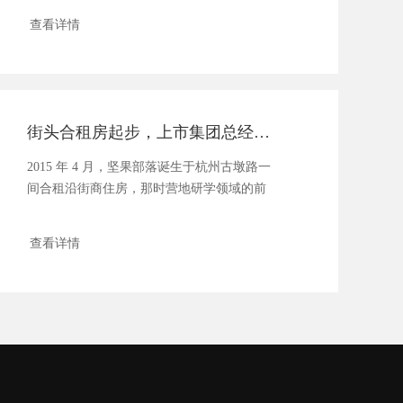
查看详情
街头合租房起步，上市集团总经理带 2 万少年在世界「安营扎寨」，月入 300 万
2015 年 4 月，坚果部落诞生于杭州古墩路一
间合租沿街商住房，那时营地研学领域的前
路看起...
查看详情