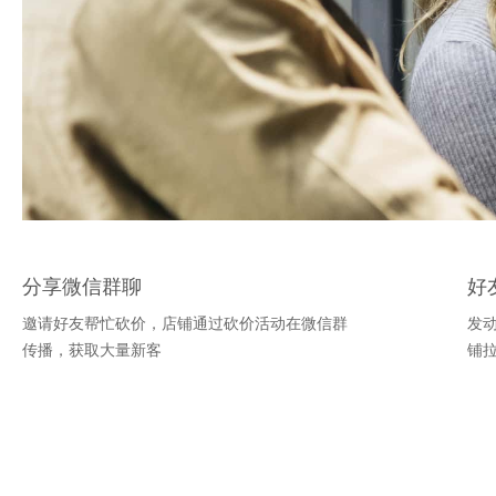
分享微信群聊
好
邀请好友帮忙砍价，店铺通过砍价活动在微信群
发
传播，获取大量新客
铺