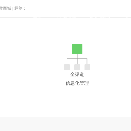
微商城
|
标签：
首页
小程序商城
微商城功能
微
商家量身打造的经营工具，提供
全渠道
信息化管理