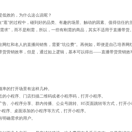
是低效的，为什么这么说呢？
在“逛”的过程中，碰到好的品类、有趣的场景、触动的因素、值得信任的
发需求”，而不是刚需，所以，一些有刚需的商品，其实不适用于直播带货
在网红和名人的直播间销售，需要“坑位费”。再例如，即便是自己培养网
带货营销效率，但是，通过如上逻辑，基本可以得出——直播带货营销效
概率的打开场景有这样几种。
近的小程序、门店扫描二维码或者小程序码，打开小程序。
广告、小程序分享、群内传播、公众号跳转、H5页面跳转等方式，打开小
的小程序、桌面添加的小程序等方式，打开小程序。
有明确需求的用户。