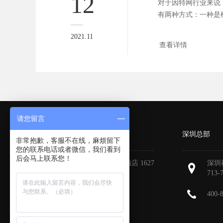
12
对于因特网行业来说
有两种方式：一种是
义开发模...
2021.11
查看详情
请您留言
广州分部
深圳总部
非常抱歉，客服不在线，麻烦留下
您的联系电话或者微信，我们看到
后会马上联系您！
广州天河区地中海国际酒店 1627
深圳
713-
400-