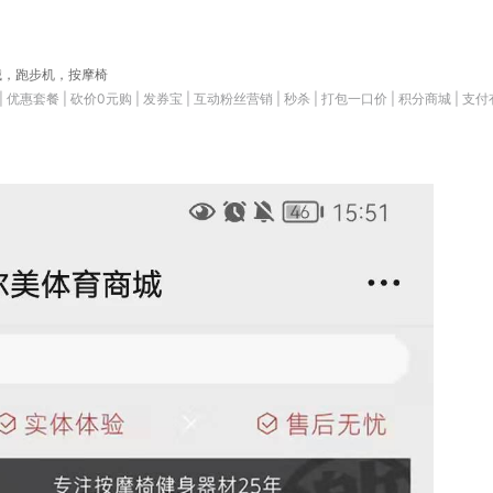
械，跑步机，按摩椅
优惠套餐 | 砍价0元购 | 发券宝 | 互动粉丝营销 | 秒杀 | 打包一口价 | 积分商城 | 支付