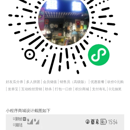
好友瓜分券 | 多人拼团 | 会员储值 | 销售员（高级版） | 优惠套餐 | 砍价0元购
| 发券宝 | 互动粉丝营销 | 秒杀 | 打包一口价 | 积分商城 | 支付有礼 | 0元抽奖
小程序商城设计截图如下