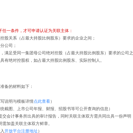
下任一条件，才可申请认证为关联主体：
对控股关系（占最大持股比例股东）要求的企业之间；
司分公司；
务，满足受同一集团母公司绝对控股（占最大持股比例股东）要求的公司
业具有绝对控股权，如占最大持股比例股东、实际控制人。
要准备的材料如下：
填写说明与模板详情
点此查看
）
系统截图、上市公司年报、财报、招股书等可公开查询的信息）
提交会计事务所出具的审计报告，同时关联主体双方需共同出具一份声明
明需加盖关联主体双方鲜章。
进入
开放平台注册地址
）