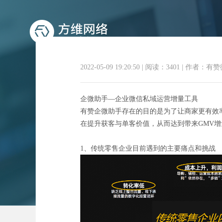
2022-05-09 19:20:50
|
阅读：3401
|
作者：有赞
企微助手—企业微信私域运营增量工具
有赞企微助手存在的目的是为了让商家更有效
在提升获客与单客价值，从而达到带来GMV增
1、传统零售企业目前遇到的主要痛点和挑战