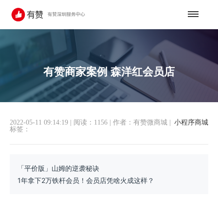
有赞商家案例 森洋红会员店
2022-05-11 09:14:19
|
阅读：1156
|
作者：有赞微商城
|
小程序商城
标签：
「平价版」山姆的逆袭秘诀
1年拿下2万铁杆会员！会员店凭啥火成这样？