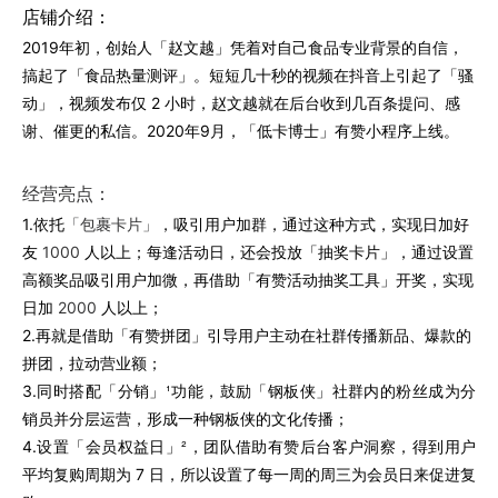
店铺介绍：
2019年初，创始人「赵文越」凭着对自己食品专业背景的自信，
搞起了「食品热量测评」。短短几十秒的视频在抖音上引起了「骚
动」，视频发布仅 2 小时，赵文越就在后台收到几百条提问、感
谢、催更的私信。
2020年9月，「低卡博士」有赞小程序上线。
经营亮点：
1.依托
「包裹卡片」
，吸引用户加群，通过这种方式，实现日加好
友
1000
人以上；每逢活动日，还会投放「抽奖卡片」，通过设置
高额奖品吸引用户加微，再借助「有赞活动抽奖工具」开奖，实现
日加
2000
人以上；
2.
再就是借助
「有赞拼团」
引导用户主动在社群传播新品、爆款的
拼团，拉动营业额；
¹
3.同时搭配
「分销」
功能，鼓励「钢板侠」社群内的粉丝成为分
销员并分层运营，形成一种钢板侠的文化传播；
²
4.设置
「会员权益日」
，团队借助有赞后台客户洞察，得到用户
平均复购周期为 7 日，所以设置了每一周的周三为会员日来促进复