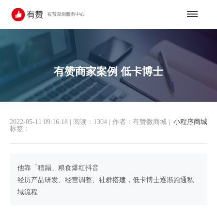
有赞商家案例 低卡博士
2022-05-11 09:16:18
|
阅读：1304
|
作者：有赞微商城
|
小程序商城
标签：
他靠「糟蹋」粮食爆红抖音
经历产品研发、经营调整、社群搭建，低卡博士逐渐跑通私
域流程