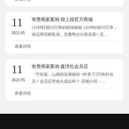
11
有赞商家案例 煌上煌官方商城
1分钟狂销10万单的卤味秘籍 1分钟狂销10万单，
2022.05
老品牌深耕私域，卖酱鸭火出新高度~ 店...
查看详情
11
有赞商家案例 森洋红会员店
「平价版」山姆的逆袭秘诀 1年拿下2万铁杆会
2022.05
员！会员店凭啥火成这样？ 店铺介绍： ...
查看详情