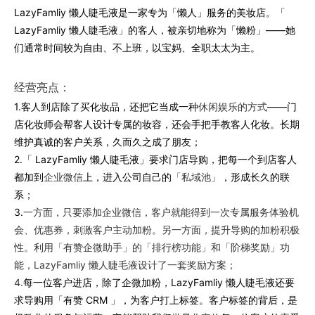
LazyFamliy 懒人睫毛液是一家专为「懒人」服务的美妆店。「
LazyFamliy 懒人睫毛液」的客人，被亲切地称为「懒粉」——她
们通常时间较为自由、不上班，以宝妈、全职太太为主。
经营亮点：
1.客人到店除了买化妆品，还把它当成一种
休闲娱乐的方式
——门
店化妆师会帮客人设计专属的妆容，还会手把手教客人化妆。长期
维护真诚的客户关系，久而久之成了朋友；
2.
「 LazyFamliy 懒人睫毛液」要求门店导购，把每一个到店客人
都加到
企业微信
上，进入公司自己的
「私域池」
，形成长久的联
系；
3.
一方面，只要添加企业微信，客户就能得到
一次专属服务体验机
会
、
优惠券
，刺激客户主动加粉。另一方面，提升导购的加粉积极
性。利用「有赞企微助手」的「排行榜功能」和「阶梯奖励」功
能，LazyFamliy 懒人睫毛液设计了一套奖励方案；
4.
每一位客户进店，除了企微加粉，LazyFamliy 懒人睫毛液还要
求导购用「有赞 CRM 」，为客户打上标签。客户标签的背后，是