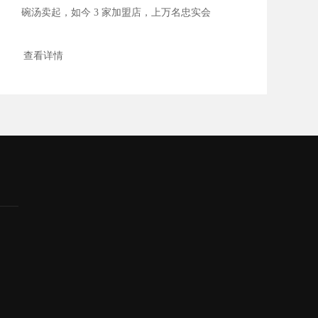
碗汤卖起，如今 3 家加盟店，上万名忠实会
员 ...
查看详情