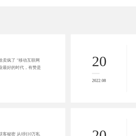
食
20
啥卖疯了 “移动互联网
业最好的时代，有赞是
2022.08
健
20
客秘密 从0到10万私