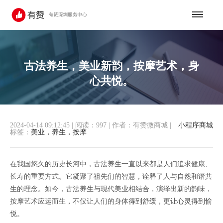
古法养生，美业新韵，按摩艺术，身
心共悦。
2024-04-14 09:12:45
|
阅读：997
|
作者：有赞微商城
|
小程序商城
标签：
美业，养生，按摩
在我国悠久的历史长河中，古法养生一直以来都是人们追求健康、
长寿的重要方式。它凝聚了祖先们的智慧，诠释了人与自然和谐共
生的理念。如今，古法养生与现代美业相结合，演绎出新的韵味，
按摩艺术应运而生，不仅让人们的身体得到舒缓，更让心灵得到愉
悦。