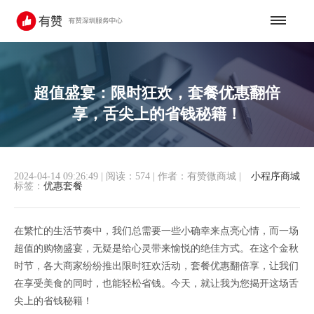
超值盛宴：限时狂欢，套餐优惠翻倍
享，舌尖上的省钱秘籍！
2024-04-14 09:26:49
|
阅读：574
|
作者：有赞微商城
|
小程序商城
标签：
优惠套餐
在繁忙的生活节奏中，我们总需要一些小确幸来点亮心情，而一场
超值的购物盛宴，无疑是给心灵带来愉悦的绝佳方式。在这个金秋
时节，各大商家纷纷推出限时狂欢活动，套餐优惠翻倍享，让我们
在享受美食的同时，也能轻松省钱。今天，就让我为您揭开这场舌
尖上的省钱秘籍！