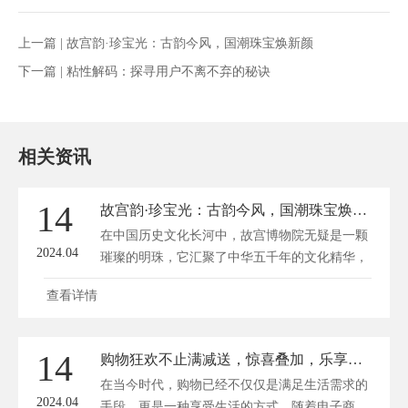
上一篇 |
故宫韵·珍宝光：古韵今风，国潮珠宝焕新颜
下一篇 |
粘性解码：探寻用户不离不弃的秘诀
相关资讯
14
故宫韵·珍宝光：古韵今风，国潮珠宝焕新颜
在中国历史文化长河中，故宫博物院无疑是一颗
2024.04
璀璨的明珠，它汇聚了中华五千年的文化精华，
见...
查看详情
14
购物狂欢不止满减送，惊喜叠加，乐享无边！
在当今时代，购物已经不仅仅是满足生活需求的
2024.04
手段，更是一种享受生活的方式。随着电子商