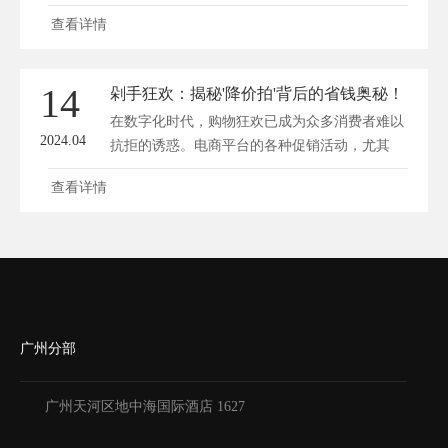
售...
查看详情
14
剁手狂欢：揭秘'降价拍'背后的省钱奥秘！
在数字化时代，购物狂欢已成为众多消费者难以
2024.04
抗拒的诱惑。电商平台的各种促销活动，尤其
是...
查看详情
广州分部
广州天河区地中海国际酒店 1627