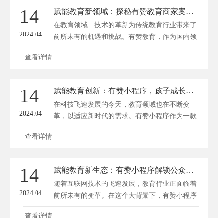
程序，教育机构可以构建一个全新的教育生态，
14
赋能教育新领域：探秘有赞教育商家案例与小程序创新实践
实现教育资源的优化配置，提升教育服务质量。
在教育领域，技术的革新为传统教育行业带来了
一、教育新生态的...
2024.04
前所未有的机遇和挑战。有赞教育，作为国内领
先的教育解决方案提供商，一直致力于通过科技
查看详情
创新赋能教育机构，帮助它们实现数字化转型。
深圳方维网络(www.dianshangyun.net)将通过探秘
一些有赞教育商家的成功案例，以及他们的小程
14
赋能教育创新：有赞小程序，孩子成长的智慧伙伴
序创新实践，展示赋能教育新领域的无限可能。
在科技飞速发展的今天，教育领域也在不断变
一、有赞教育商...
2024.04
革，以适应新时代的需求。有赞小程序作为一款
创新的科技产品，以其独特的优势，成为孩子成
查看详情
长的智慧伙伴。它不仅为广大教育工作者提供了
便捷的工具，更为孩子们打造了一个有趣、高
效、个性化的学习平台。方维网络将从以下几个
14
赋能教育新生态：有赞小程序解锁公众号增长新姿势
方面，探讨有赞小程序如何赋能教育创新，助力
随着互联网技术的飞速发展，教育行业正面临着
孩子成长。 一、个性化学...
2024.04
前所未有的变革。在这个大背景下，有赞小程序
以其独特的优势，成功解锁了公众号增长的新姿
查看详情