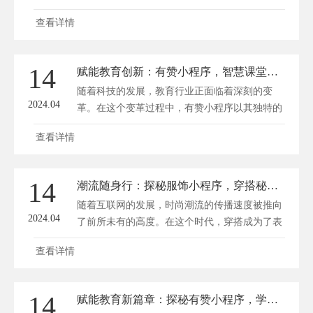
人工智能等技术的深入应用，教育新零售模式应
查看详情
运而生，为广大学习者提供了更加个性化、便捷
的学习体验。有赞学为贵，作为国内领先的赋能
教育新零售平台，致力于为教育机构和学习者打
14
赋能教育创新：有赞小程序，智慧课堂新篇章
造一个高品质的教育生态圈。 一、教育新零售
随着科技的发展，教育行业正面临着深刻的变
的崛起 近年来，我国...
2024.04
革。在这个变革过程中，有赞小程序以其独特的
优势，为教育创新注入了新的活力。方维商城小
查看详情
程序开发将从有赞小程序在教育领域的应用出
发，探讨其如何助力智慧课堂的发展，开启教育
创新的新篇章。 一、有赞小程序助力教育信息
14
潮流随身行：探秘服饰小程序，穿搭秘籍一触即发
化 1.提高教育资源配置效率 有赞小程序作为一
随着互联网的发展，时尚潮流的传播速度被推向
种轻量级应用，可以...
2024.04
了前所未有的高度。在这个时代，穿搭成为了表
达自我、彰显个性的重要方式。服饰小程序应运
查看详情
而生，为广大潮流爱好者提供了一个便捷、高效
的穿搭指南。今天，我们就来探秘这些神奇的服
饰小程序，看看它们如何让穿搭秘籍一触即发。
14
赋能教育新篇章：探秘有赞小程序，学为贵与DASH编程的共赢之路
一、服饰小程序概述 服饰小程序是基于微信、