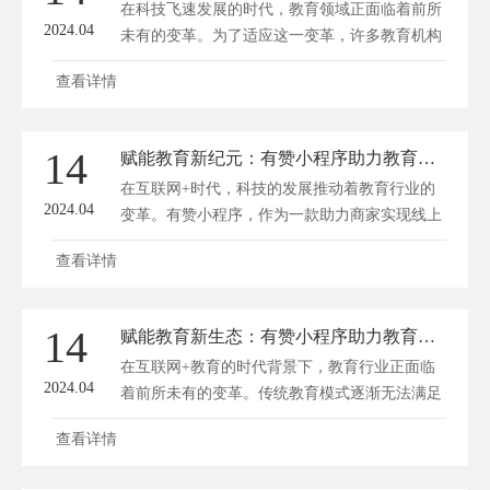
在科技飞速发展的时代，教育领域正面临着前所
支付宝等平台...
2024.04
未有的变革。为了适应这一变革，许多教育机构
和企业纷纷寻求创新，以科技为载体，探索教育
查看详情
发展的新路径。有赞小程序，作为一个新兴的互
联网教育平台，携手学为贵教育机构以及DASH
编程，共同开启了赋能教育的新篇章。深圳方维
14
赋能教育新纪元：有赞小程序助力教育公众号革新之路
网络(www.dianshangyun.net)将带您探秘这三者的
在互联网+时代，科技的发展推动着教育行业的
共赢之路，感受科技给教...
2024.04
变革。有赞小程序，作为一款助力商家实现线上
经营的全渠道工具，正逐渐成为教育行业创新发
查看详情
展的新引擎。借助有赞小程序，教育公众号可以
拓展更多元化的服务，提升用户体验，开启教育
新纪元。 一、在线教育平台的升级之路 有赞小
14
赋能教育新生态：有赞小程序助力教育公众号华丽转身
程序为教育公众号提供了一个便捷、高效的在线
在互联网+教育的时代背景下，教育行业正面临
教育平台。在这...
2024.04
着前所未有的变革。传统教育模式逐渐无法满足
用户多样化、个性化的需求，教育机构亟需寻求
查看详情
新的发展路径。有赞小程序的推出，为广大教育
公众号提供了一个华丽转身的契机。借助有赞小