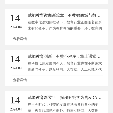
序，成功解锁电商新领域呢？方维网络将手把手
教你打造商城小程序的秘诀。 一、明确商城小
14
赋能教育微商新篇章：有赞微商城与教育小程序双剑合璧
程序的定位与目标 在着手开发商城小程序之
在数字化浪潮的推动下，教育行业正面临着前所
前，首先要明确其定位与目标...
2024.04
未有的变革。作为教育领域的重要一环，微商的
发展同样受到了极大的关注。有赞微商城与教育
查看详情
小程序的携手，无疑为教育微商开启了新的篇
章，为从业者提供了更为广阔的发展空间。深圳
方维网络(www.dianshangyun.net)将从以下几个方
14
赋能教育创新：有赞小程序，掌上课堂新体验
面，探讨有赞微商城与教育小程序双剑合璧为教
在科技飞速发展的今天，教育行业也在不断追求
育微商带来的新机...
2024.04
创新与变革。以互联网、大数据、人工智能为代
表的新技术，为教育赋能，推动着教育事业的蓬
查看详情
勃发展。有赞小程序作为一款新兴的教育工具，
为广大师生带来了“掌上课堂”的新体验，让学习
变得更加便捷、高效。 一、有赞小程序：教育
14
赋能教育新零售：探秘有赞学为贵&DASH编程学院小程序案例
创新的新载体 有赞小程序是一款基于微信生态
在当今时代，科技的发展推动着各行各业的变
的教育解决方案...
2024.04
革，教育领域也不例外。随着互联网、大数据、