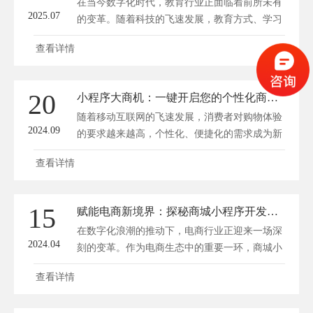
在当今数字化时代，教育行业正面临着前所未有
2025.07
的变革。随着科技的飞速发展，教育方式、学习
途径以及知识传播手段都在发生深刻的变化。有
查看详情
赞小程序，作为国内领先的微信小程序开发平
台，正助力教育行业实现数字化转型，开启赋能
教育新纪元。 一、教育行业数字化转型的重要
20
小程序大商机：一键开启您的个性化商城之旅
性 1. 提高教育质量：数字化教育可以充分利用
随着移动互联网的飞速发展，消费者对购物体验
互联网、大数据、...
2024.09
的要求越来越高，个性化、便捷化的需求成为新
时代的消费趋势。在这个大背景下，小程序应运
查看详情
而生，以其轻量化、易用性迅速占领市场，成为
商家拓展业务的新渠道。今天，就让我们一起来
探讨如何利用小程序开启您的个性化商城之旅，
15
赋能电商新境界：探秘商城小程序开发之路
挖掘大商机。 一、小程序的优势 1. 即用即走：
在数字化浪潮的推动下，电商行业正迎来一场深
用户无需下载安装，...
2024.04
刻的变革。作为电商生态中的重要一环，商城小
程序以其便捷、高效的优势，为电商企业带来了
查看详情
新的发展机遇。方维商城小程序开发将从商城小
程序的开发角度，探讨如何赋能电商新境界，为