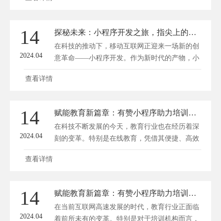
势，为教育行业带来了全新的赋能。方维商城小
程序开发将从以下几个方面，探讨有赞小程序如
何助力教育行业构建新生态。 一、公众号在教
14
探秘未来：小程序开发之旅，指尖上的创意革命
育行业的重要性 在移动互联网时代，公众号成
在科技的推动下，移动互联网正迎来一场新的创
为了教育机构与用...
2024.04
意革命——小程序开发。作为新时代的产物，小
程序以其便捷性、易用性和无处不在的特点，逐
查看详情
渐改变着人们的日常生活。方维商城小程序开发
将带您探秘未来，一起领略这场指尖上的创意革
命。 ## 创意的火花 小程序开发的起点，往往是
14
赋能教育新篇章：有赞小程序助力培训机构华丽转身
一个简单的创意。这个创意可能源于生活中的点
在科技不断发展的今天，教育行业也在经历着深
滴需求，也可...
2024.04
刻的变革。特别是在线教育，凭借其便捷、高效
的优势，逐渐成为职业技能学习的重要途径。其
查看详情
中，有赞小程序以其独特的优势，为培训机构赋
能，助力其华丽转身，开启教育新篇章。 一、
拓客引流，提升品牌知名度 有赞小程序作为一
14
赋能教育新篇章：有赞小程序助力培训机构华丽转身
种新兴的社交媒体工具，可以帮助培训机构快速
在当前互联网高速发展的时代，教育行业正面临
拓客引流。培训机构可以...
2024.04
着前所未有的变革。特别是对于培训机构而言，