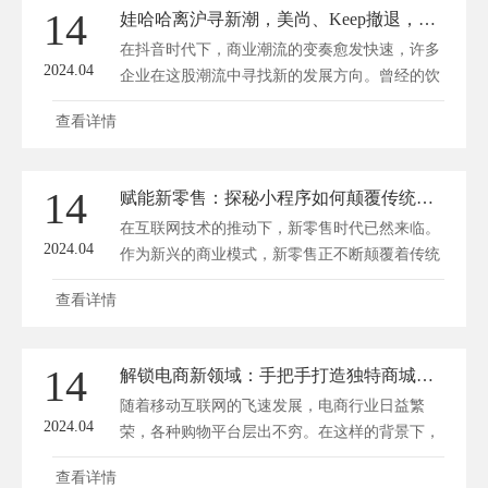
商家和消费者创造更多价值。 一、商城小程序
14
娃哈哈离沪寻新潮，美尚、Keep撤退，抖音时代下的商业变奏
的优势 1. 提升用户体验 商城小程序具有简洁、
在抖音时代下，商业潮流的变奏愈发快速，许多
直观的界面...
2024.04
企业在这股潮流中寻找新的发展方向。曾经的饮
料巨头娃哈哈，以及美尚、Keep等知名品牌，都
查看详情
在这股变奏中调整自己的战略。深圳方维网络
(www.dianshangyun.net)将探讨这些企业如何应对
市场变化，寻找新的商业机遇。 一、娃哈哈离
14
赋能新零售：探秘小程序如何颠覆传统购物体验
沪寻新潮 成立于1987年的娃哈哈，曾凭借AD钙
在互联网技术的推动下，新零售时代已然来临。
奶、营养快线等饮...
2024.04
作为新兴的商业模式，新零售正不断颠覆着传统
购物体验。其中，小程序以其便捷、高效的特
查看详情
点，成为赋能新零售的重要工具。方维商城小程
序开发将探秘小程序如何改变传统购物方式，为
消费者带来全新的购物体验。 一、小程序助力
14
解锁电商新领域：手把手打造独特商城小程序
线上线下融合 新零售的核心在于线上线下深度
随着移动互联网的飞速发展，电商行业日益繁
融合，小程序恰好为...
2024.04
荣，各种购物平台层出不穷。在这样的背景下，
商城小程序逐渐崭露头角，成为电商企业竞争的
查看详情
新焦点。那么，如何打造一款独特的商城小程