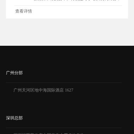
如何运用新技术、新工具提升教学质量和招生效
查看详情
率，成为关乎生存发展的关键问题。有赞小程
序，作为一款助力培训机构华丽转身的利器，正
引领着教育行业走进一个全新的赋能时代。
一、拓宽招生渠道，提升品牌影响力 在过去，
培训机构招生主要依赖传...
广州分部
广州天河区地中海国际酒店 1627
深圳总部