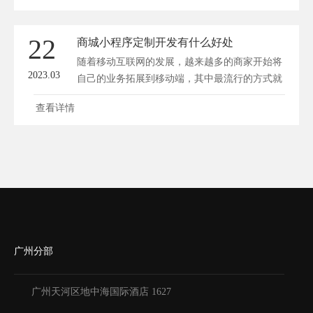
处是显而易见的。本文将详细介绍商城小程序定
制开发的好处，以帮助企业了解它的重要性。 1.
22
商城小程序定制开发有什么好处
满足企业的个性化需求 商城小程序定制开发可
随着移动互联网的发展，越来越多的商家开始将
以帮助企业...
2023.03
自己的业务拓展到移动端，其中最流行的方式就
是开发自己的商城小程序。商城小程序是一种运
查看详情
行在微信、支付宝等平台上的应用程序，通过商
城小程序，用户可以随时随地购物，商家也可以
通过小程序展示自己的商品和服务，实现移动端
的营销和销售。那么，商城小程序定制开发到底
有什么好处呢？接下来，我...
广州分部
广州天河区地中海国际酒店 1627