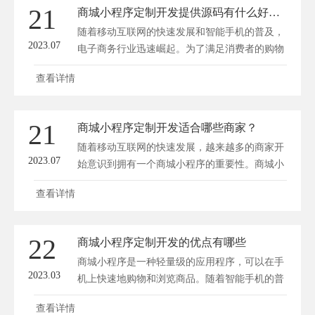
电商的营销模式，助力商家订单狂飙。 一、社
21
商城小程序定制开发提供源码有什么好处？
交工具的崛起 近年来，社交电商的崛起有目共
随着移动互联网的快速发展和智能手机的普及，
睹。从微信、微博、...
2023.07
电子商务行业迅速崛起。为了满足消费者的购物
需求，商家们纷纷开设线上商城。而随着微信小
查看详情
程序的兴起，商城小程序成为许多商家的首选。
商城小程序定制开发提供源码，有诸多好处。
首先，商城小程序定制开发提供源码能够满足个
21
商城小程序定制开发适合哪些商家？
性化需求。每个商家都有自己独特的品牌形象和
随着移动互联网的快速发展，越来越多的商家开
经营理念，因此...
2023.07
始意识到拥有一个商城小程序的重要性。商城小
程序是一种基于微信平台的应用程序，可以帮助
查看详情
商家在微信上建立自己的线上商城，提供商品展
示、下单、支付等功能。那么，商城小程序定制
开发适合哪些商家呢？ 首先，商城小程序适合
22
商城小程序定制开发的优点有哪些
实体店铺。随着线上购物的普及，许多实体店铺
商城小程序是一种轻量级的应用程序，可以在手
面临着销售额下滑...
2023.03
机上快速地购物和浏览商品。随着智能手机的普
及和移动互联网的发展，商城小程序已经成为了
查看详情
许多企业的必备工具。定制开发商城小程序的好