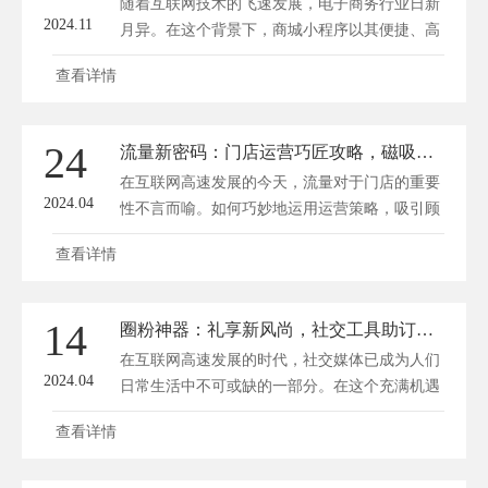
随着互联网技术的飞速发展，电子商务行业日新
2024.11
月异。在这个背景下，商城小程序以其便捷、高
效的特点逐渐成为众多商家和企业的首选。然
查看详情
而，许多企业在开发商城小程序时，对于定制报
价仍然存在一定的困惑。深圳方维网络
(www.dianshangyun.net)将为您揭秘商城小程序定
24
流量新密码：门店运营巧匠攻略，磁吸顾客步履不停
制报价之谜，帮助您量身打造购物新体验。
在互联网高速发展的今天，流量对于门店的重要
一、商城小程序定制开发的优...
2024.04
性不言而喻。如何巧妙地运用运营策略，吸引顾
客步履不停，成为了每个门店老板需要深入思考
查看详情
的问题。方维商城小程序开发将从四个方面为您
揭秘流量新密码，帮助您的门店实现顾客磁吸效
应。 一、精准定位，洞察顾客需求 门店运营成
14
圈粉神器：礼享新风尚，社交工具助订单狂飙
功的第一步，在于对顾客需求的精准把握。了解
在互联网高速发展的时代，社交媒体已成为人们
目标顾客的消费...
2024.04
日常生活中不可或缺的一部分。在这个充满机遇
和挑战的时代，商家们纷纷寻求创新，试图在激
查看详情
烈的市场竞争中脱颖而出。其中，一款圈粉神器
——礼享新风尚的社交工具，正悄然改变着传统