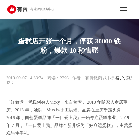
蛋糕店开张一个月，俘获 30000 铁
粉，爆款 10 秒售罄
2019-09-07 14:33:34
|
阅读：2296
|
作者：有赞微商城
|
标
客户成功
签：
「好命运」蛋糕创始人Vicky，来自台湾， 2010 年随家人定居重
庆。2013 年，她以「Miss 琳手工烘焙」品牌在重庆崭露头角，
2016 年，自创蛋糕品牌「一口爱上我」开始专注蛋糕事业。2019
年 7 月，「一口爱上我」品牌全新升级为「好命运蛋糕」，主营蛋
糕与伴手礼。