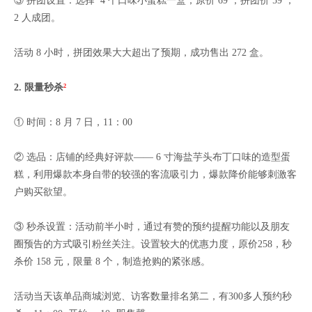
③ 拼团设置：选择 4 个口味小蛋糕一盒，原价 69 ，拼团价 59 ，
2 人成团。
活动 8 小时，拼团效果大大超出了预期，成功售出 272 盒。
2. 限量
秒杀
²
① 时间：8 月 7 日，11：00
② 选品：店铺的经典好评款—— 6 寸海盐芋头布丁口味的造型蛋
糕，利用爆款本身自带的较强的客流吸引力，爆款降价能够刺激客
户购买欲望。
③ 秒杀设置：活动前半小时，通过有赞的预约提醒功能以及朋友
圈预告的方式吸引粉丝关注。设置较大的优惠力度，原价258，秒
杀价 158 元，限量 8 个，制造抢购的紧张感。
活动当天该单品商城浏览、访客数量排名第二，有300多人预约秒