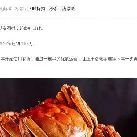
微商城
|
标签：
限时折扣，秒杀，满减送
首页
小程序商城
微商城功能
微
朋友圈树立起良好口碑。
售额达到 110 万。
 年开始使用有赞，通过一连串的优质运营，让上千名老客连续 3 年一买再买
300，让老客连买 3 年，复购 1