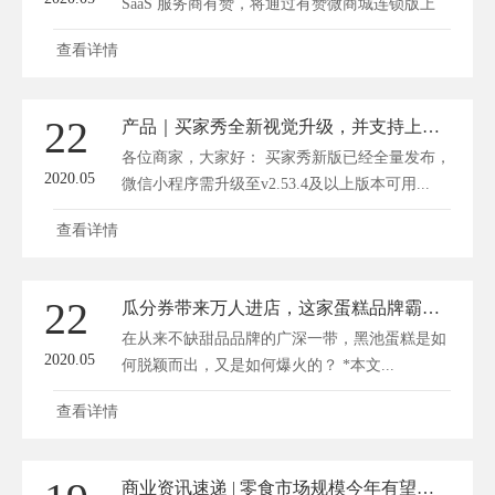
SaaS 服务商有赞，将通过有赞微商城连锁版上
线...
查看详情
22
产品｜买家秀全新视觉升级，并支持上下切换查看
各位商家，大家好： 买家秀新版已经全量发布，
2020.05
微信小程序需升级至v2.53.4及以上版本可用...
查看详情
22
瓜分券带来万人进店，这家蛋糕品牌霸屏社交圈，三招必学
在从来不缺甜品品牌的广深一带，黑池蛋糕是如
2020.05
何脱颖而出，又是如何爆火的？ *本文...
查看详情
商业资讯速递 | 零食市场规模今年有望破 6000 亿